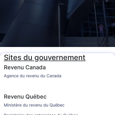
Sites du gouvernement
Revenu Canada
​Agence du revenu du Canada
Revenu Québec
​​​​​​​​​​​​​​​​​​​​​​​​​​​​​​​​​​​​​​​​​​​​​​​​​​​​​​​​​​​​​​​​​​​​​​​​M​i​n​i​s​t​è​r​e​ ​d​u​ ​r​e​v​en​u​ ​d​u​ ​Q​u​é​be​c